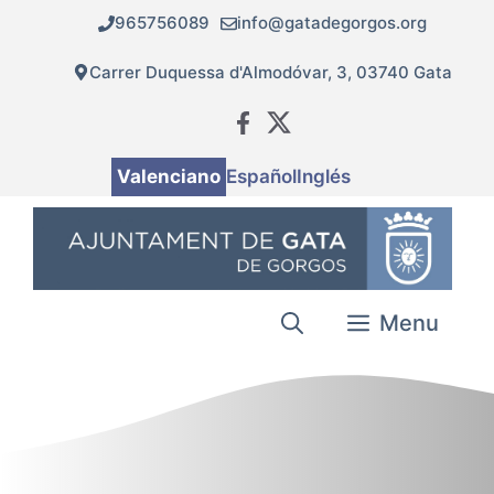
Vés
965756089
info@gatadegorgos.org
al
contingut
Carrer Duquessa d'Almodóvar, 3, 03740 Gata
Valenciano
Español
Inglés
Menu