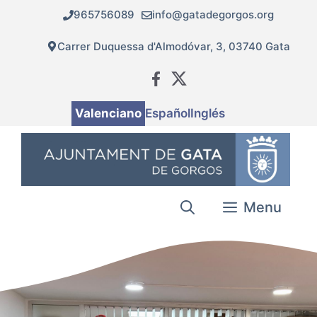
Vés
965756089
info@gatadegorgos.org
al
contingut
Carrer Duquessa d'Almodóvar, 3, 03740 Gata
Valenciano
Español
Inglés
Menu