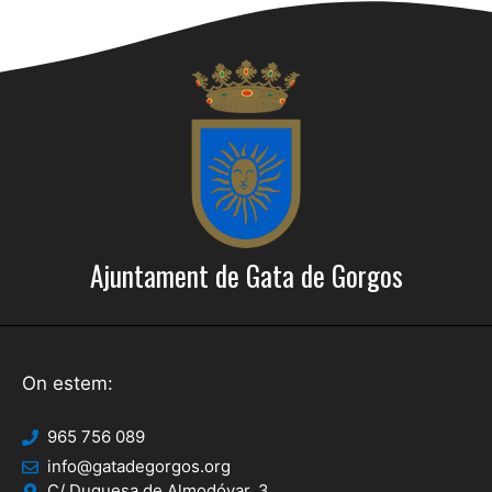
Ajuntament de Gata de Gorgos
On estem:
965 756 089
info@gatadegorgos.org
C/ Duquesa de Almodóvar, 3