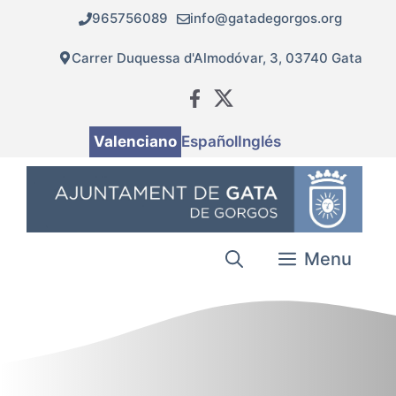
Vés
965756089
info@gatadegorgos.org
al
contingut
Carrer Duquessa d'Almodóvar, 3, 03740 Gata
Valenciano
Español
Inglés
Menu