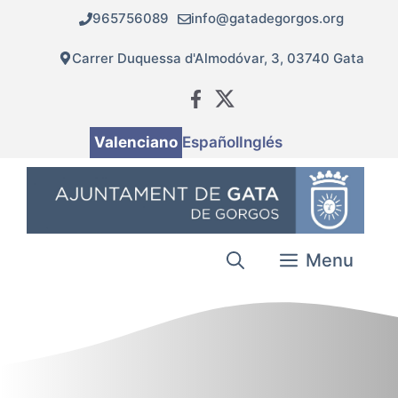
Vés
965756089
info@gatadegorgos.org
al
contingut
Carrer Duquessa d'Almodóvar, 3, 03740 Gata
Valenciano
Español
Inglés
Menu