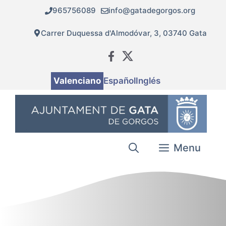
Vés
965756089
info@gatadegorgos.org
al
contingut
Carrer Duquessa d'Almodóvar, 3, 03740 Gata
Valenciano
Español
Inglés
Menu