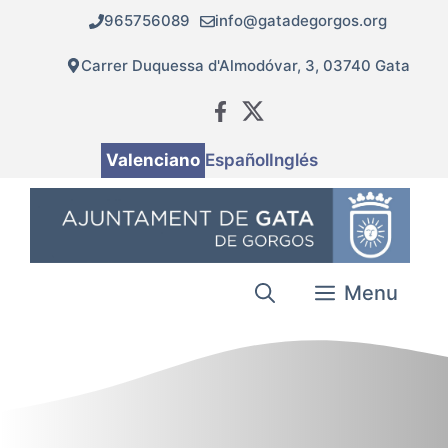
Vés
965756089
info@gatadegorgos.org
al
contingut
Carrer Duquessa d'Almodóvar, 3, 03740 Gata
Valenciano
Español
Inglés
Menu