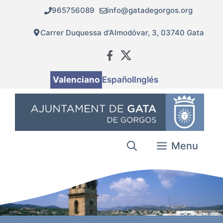
Vés
965756089
info@gatadegorgos.org
al
contingut
Carrer Duquessa d'Almodóvar, 3, 03740 Gata
Valenciano
Español
Inglés
Menu