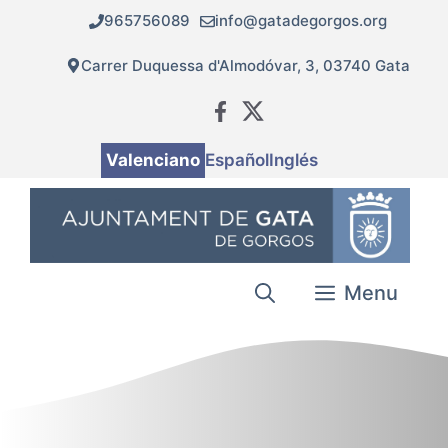
Vés
965756089
info@gatadegorgos.org
al
contingut
Carrer Duquessa d'Almodóvar, 3, 03740 Gata
Valenciano
Español
Inglés
Menu