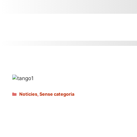
Categories
Noticies
,
Sense categoria