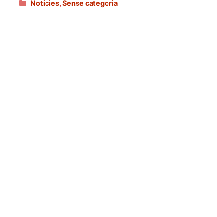
Categories
Noticies
,
Sense categoria