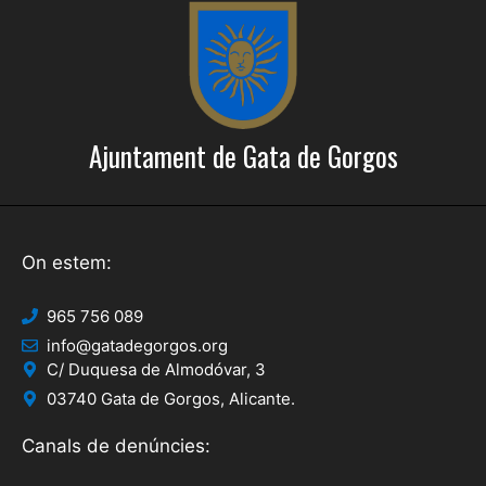
c
o
a
n
s
d
E
'
s
Ajuntament de Gata de Gorgos
E
d
s
e
d
v
e
On estem:
e
n
v
965 756 089
i
e
info@gatadegorgos.org
m
C/ Duquesa de Almodóvar, 3
n
e
03740 Gata de Gorgos, Alicante.
i
n
Canals de denúncies:
t
m