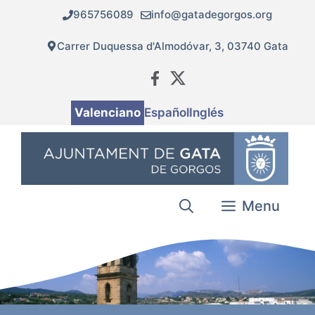
Vés
965756089
info@gatadegorgos.org
al
contingut
Carrer Duquessa d'Almodóvar, 3, 03740 Gata
Valenciano
Español
Inglés
Menu