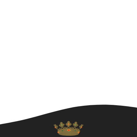
ó
i
e
d
.
ó
e
v
v
i
i
s
s
u
u
a
a
l
l
i
i
t
z
c
a
e
c
r
i