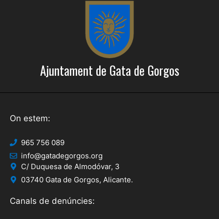
c
o
a
n
s
d
E
'
s
Ajuntament de Gata de Gorgos
E
d
s
e
d
v
e
On estem:
e
n
v
965 756 089
i
e
info@gatadegorgos.org
m
C/ Duquesa de Almodóvar, 3
n
e
03740 Gata de Gorgos, Alicante.
i
n
Canals de denúncies:
t
m