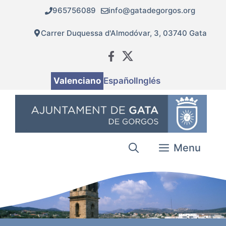
Vés
965756089
info@gatadegorgos.org
al
contingut
Carrer Duquessa d'Almodóvar, 3, 03740 Gata
Valenciano
Español
Inglés
Menu