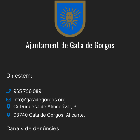
c
o
a
n
s
d
E
'
s
Ajuntament de Gata de Gorgos
E
d
s
e
d
v
e
On estem:
e
n
v
965 756 089
i
e
info@gatadegorgos.org
m
C/ Duquesa de Almodóvar, 3
n
e
03740 Gata de Gorgos, Alicante.
i
n
Canals de denúncies:
t
m