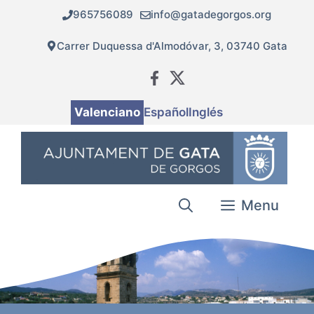
Vés
965756089
info@gatadegorgos.org
al
contingut
Carrer Duquessa d'Almodóvar, 3, 03740 Gata
Valenciano
Español
Inglés
Menu