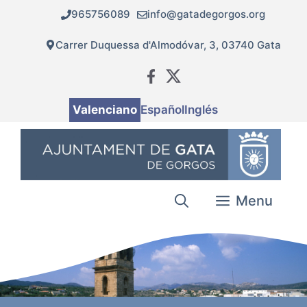
Vés
965756089
info@gatadegorgos.org
al
contingut
Carrer Duquessa d'Almodóvar, 3, 03740 Gata
Valenciano
Español
Inglés
Menu