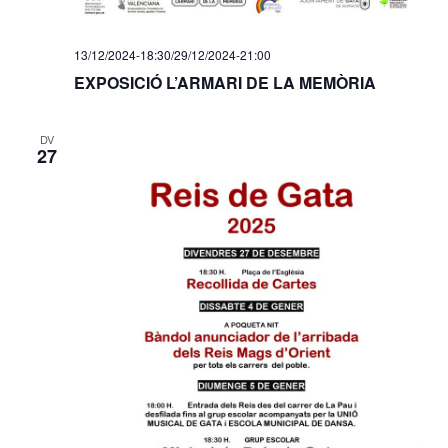
e
n
13/12/2024-18:30
/
29/12/2024-21:00
EXPOSICIÓ L’ARMARI DE LA MEMÒRIA
t
s
DV
27