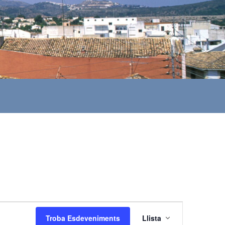
N
Troba Esdeveniments
Llista
a