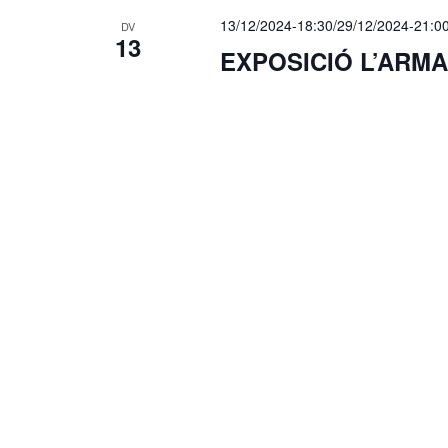
a
13/12/2024-18:30
/
29/12/2024-21:0
DV
u
13
EXPOSICIÓ L’ARMA
.