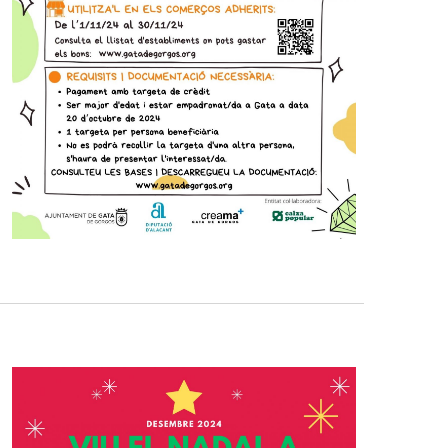
l
i
t
z
a
c
i
o
n
s
E
s
d
e
v