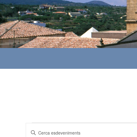
Esdeveniments
N
I