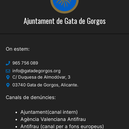
e
m
n
e
Ajuntament de Gata de Gorgos
i
n
t
m
e
On estem:
n
t
965 756 089
s
info@gatadegorgos.org
C/ Duquesa de Almodóvar, 3
03740 Gata de Gorgos, Alicante.
Canals de denúncies:
Ajuntament(canal intern)
Agència Valenciana Antifrau
Antifrau (canal per a fons europeus)