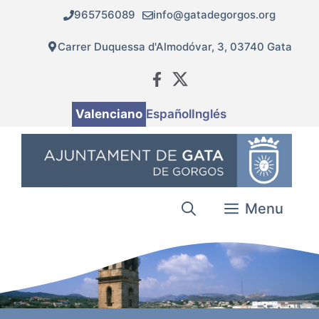
Vés
965756089
info@gatadegorgos.org
al
contingut
Carrer Duquessa d'Almodóvar, 3, 03740 Gata
Valenciano
Español
Inglés
Menu