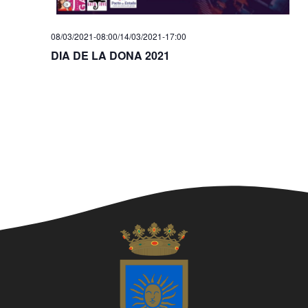
z
c
a
e
08/03/2021-08:00
/
14/03/2021-17:00
c
DIA DE LA DONA 2021
r
i
c
o
a
n
s
d
E
'
s
E
d
s
e
d
v
e
e
n
v
i