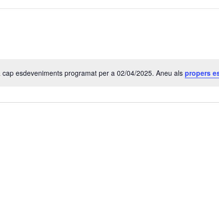
a cap esdeveniments programat per a 02/04/2025. Aneu als
propers e
A
v
í
s