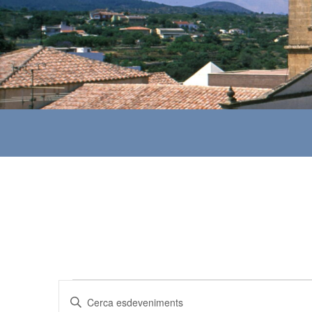
Esdeveniments
N
I