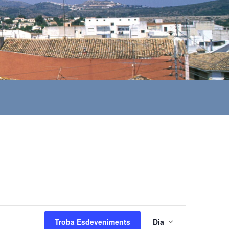
N
Troba Esdeveniments
Dia
a