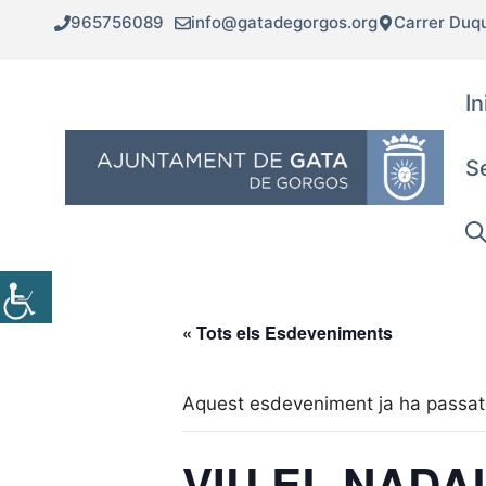
Vés
965756089
info@gatadegorgos.org
Carrer Duq
al
contingut
In
S
« Tots els Esdeveniments
Aquest esdeveniment ja ha passat
VIU EL NADA