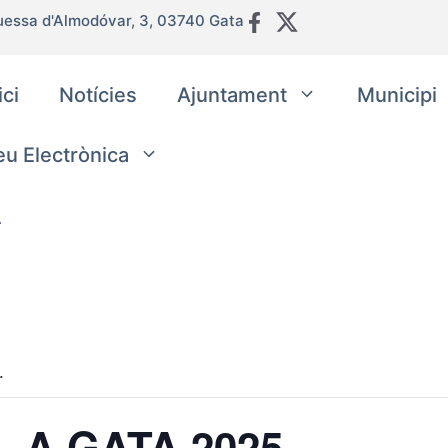
uessa d'Almodóvar, 3, 03740 Gata
ici
Notícies
Ajuntament
Municipi
eu Electrònica
.
L A GATA 2025