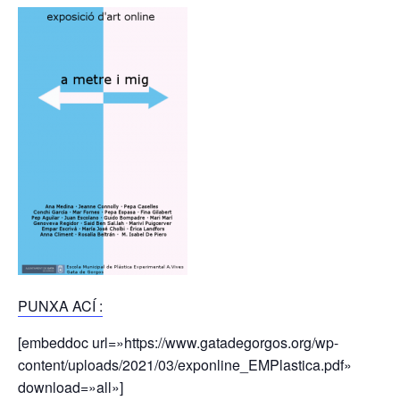
PUNXA ACÍ :
[embeddoc url=»https://www.gatadegorgos.org/wp-
content/uploads/2021/03/exponline_EMPlastica.pdf»
download=»all»]