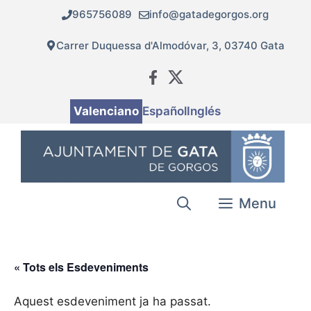
Vés
965756089
info@gatadegorgos.org
al
contingut
Carrer Duquessa d'Almodóvar, 3, 03740 Gata
Valenciano
Español
Inglés
Menu
« Tots els Esdeveniments
Aquest esdeveniment ja ha passat.