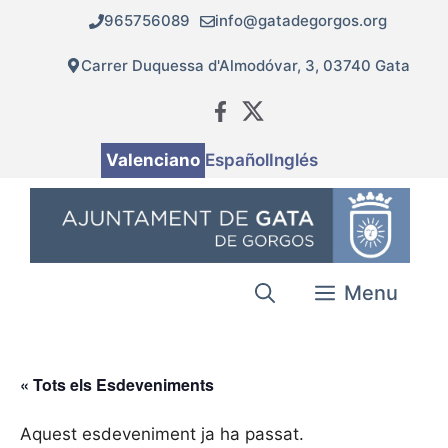
Vés
965756089
info@gatadegorgos.org
al
contingut
Carrer Duquessa d'Almodóvar, 3, 03740 Gata
Valenciano
Español
Inglés
Menu
« Tots els Esdeveniments
Aquest esdeveniment ja ha passat.