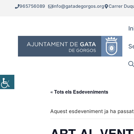
Vés
965756089
info@gatadegorgos.org
Carrer Duq
al
contingut
In
S
« Tots els Esdeveniments
Aquest esdeveniment ja ha passat
ART AL VENT