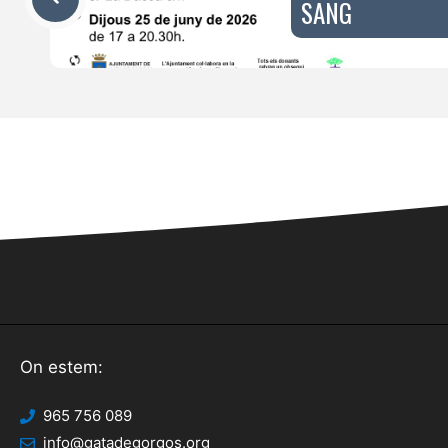
SANG
On estem:
965 756 089
info@gatadegorgos.org