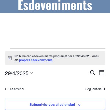
Esdeveniments
Esdeveniments
No hi ha cap esdeveniments programat per a 29/04/2025. Aneu
del
A
als
propers esdeveniments
.
v
29/04/2025
í
N
N
29/4/2025
s
C
D
e
a
a
S
i
r
a
v
e
c
v
Dia anterior
Següent dia
l
a
e
e
e
g
c
Subscriviu-vos al calendari
g
a