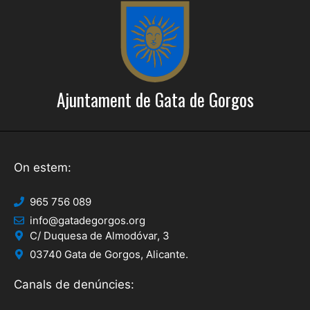
e
c
r
i
c
o
a
n
Ajuntament de Gata de Gorgos
s
d
E
'
s
E
d
On estem:
s
e
d
v
965 756 089
info@gatadegorgos.org
e
e
C/ Duquesa de Almodóvar, 3
n
v
03740 Gata de Gorgos, Alicante.
i
e
Canals de denúncies:
m
n