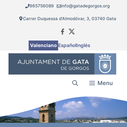
Vés
965756089
info@gatadegorgos.org
al
contingut
Carrer Duquessa d'Almodóvar, 3, 03740 Gata
Valenciano
Español
Inglés
Menu