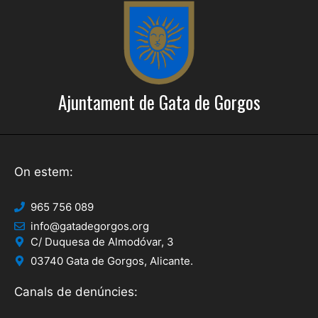
c
o
a
n
s
d
E
'
s
Ajuntament de Gata de Gorgos
E
d
s
e
d
v
e
On estem:
e
n
v
965 756 089
i
e
info@gatadegorgos.org
m
C/ Duquesa de Almodóvar, 3
n
e
03740 Gata de Gorgos, Alicante.
i
n
Canals de denúncies:
t
m