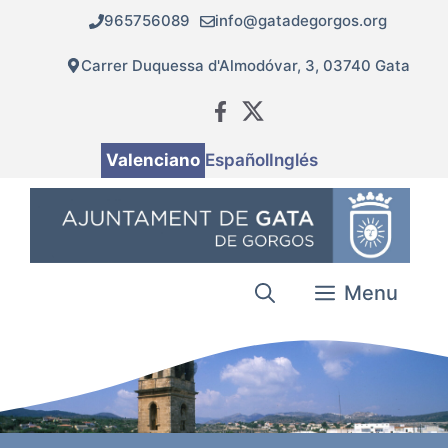
Vés
965756089
info@gatadegorgos.org
al
contingut
Carrer Duquessa d'Almodóvar, 3, 03740 Gata
Valenciano
Español
Inglés
Menu