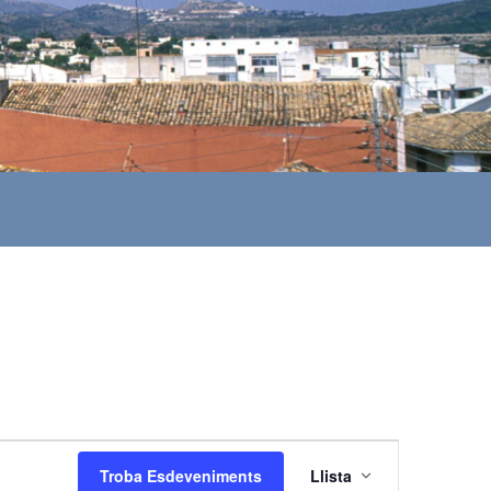
N
Troba Esdeveniments
Llista
a