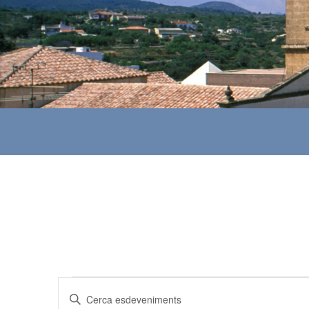
Esdeveniments
N
I