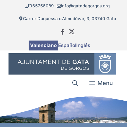
Vés
965756089
info@gatadegorgos.org
al
contingut
Carrer Duquessa d'Almodóvar, 3, 03740 Gata
Valenciano
Español
Inglés
Menu