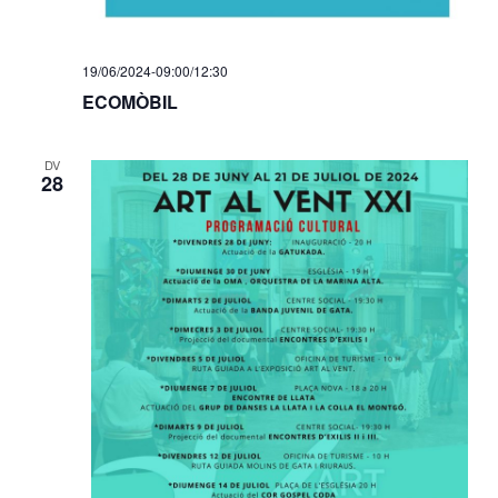
e
n
19/06/2024-09:00
/
12:30
t
ECOMÒBIL
s
DV
28