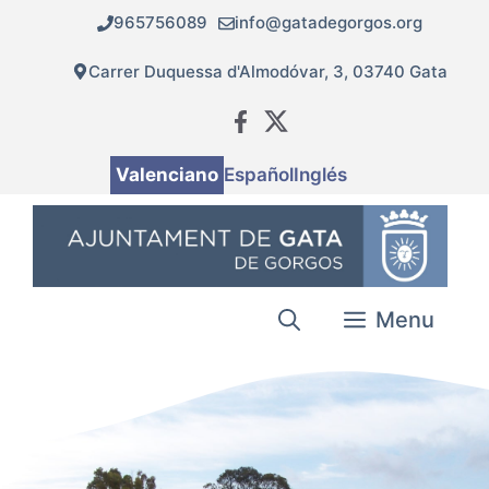
Vés
965756089
info@gatadegorgos.org
al
contingut
Carrer Duquessa d'Almodóvar, 3, 03740 Gata
Valenciano
Español
Inglés
Menu