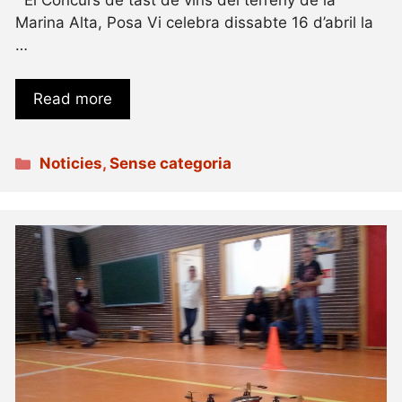
Marina Alta, Posa Vi celebra dissabte 16 d’abril la
…
Read more
Categories
Noticies
,
Sense categoria