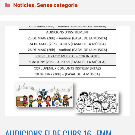
Categories
Noticies
,
Sense categoria
AUDICIONS FI DE CURS 16- EMM