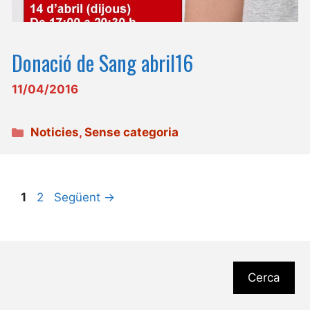
Donació de Sang abril16
11/04/2016
Categories
Noticies
,
Sense categoria
Pàgina
Pàgina
1
2
Següent
→
Cerca