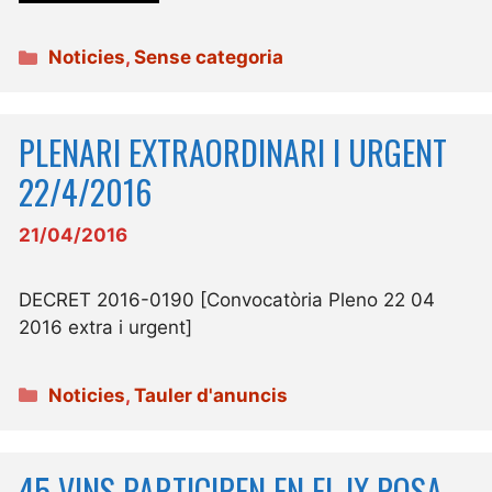
Categories
Noticies
,
Sense categoria
PLENARI EXTRAORDINARI I URGENT
22/4/2016
21/04/2016
DECRET 2016-0190 [Convocatòria Pleno 22 04
2016 extra i urgent]
Categories
Noticies
,
Tauler d'anuncis
45 VINS PARTICIPEN EN EL IX POSA