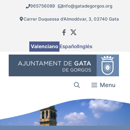
Vés
965756089
info@gatadegorgos.org
al
contingut
Carrer Duquessa d'Almodóvar, 3, 03740 Gata
Valenciano
Español
Inglés
Menu